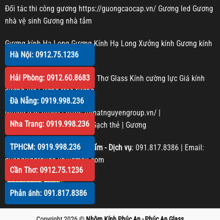
Đối tác thi công gương
https://guongcaocap.vn/
Gương led
Gương
nhà vệ sinh
Gương nhà tắm
Gương kính Hạ Long
Gương Kính Hạ Long
Xưởng kính
Gương kính
Hà Nội: 0912.75.1236
Gương trang trí
Hải Phòng: 0912.60.8683
Kính cường lực Cần Thơ
Cần Thơ Glass
Kính cường lực
Giá kính
cường lực
Gương treo tường
Đà Nẵng: 0919.998.236
Gương dán tường
|
https://nhatnguyengroup.vn/
|
Nha Trang: 0919.998.236
https://phucanglass.com/
|
Gạch thẻ
|
Gương
TPHCM: 0919.998.236
Phản hồi Chất lượng sản phẩm - Dịch vụ
:
091.817.8386
| Email:
guongkinhthudo.vn@gmail.com
Cần Thơ: 0912.75.1236
Phản ánh: 091.817.8386
Copyright 2026 ©
Nhôm Kính Phúc An - Phúc An Glass