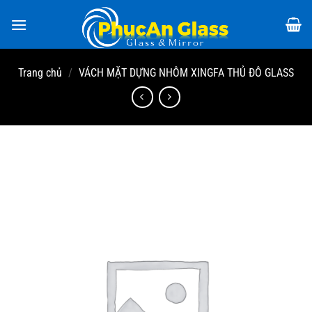
Chuyển
đến
nội
dung
Trang chủ
/
VÁCH MẶT DỰNG NHÔM XINGFA THỦ ĐÔ GLASS