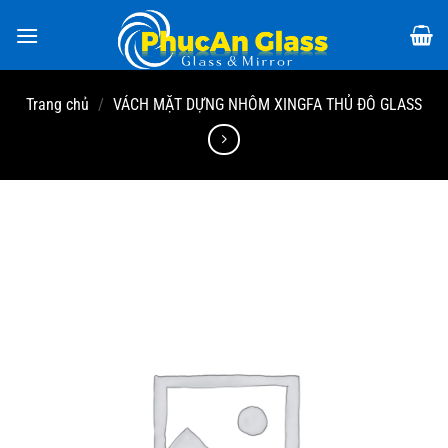
Chuyển
đến
nội
dung
Trang chủ
/
VÁCH MẶT DỰNG NHÔM XINGFA THỦ ĐÔ GLASS