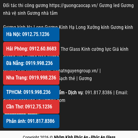
Đối tác thi công gương
https://guongcaocap.vn/
Gương led
Gương
nhà vệ sinh
Gương nhà tắm
Gương kính Hạ Long
Gương Kính Hạ Long
Xưởng kính
Gương kính
Hà Nội: 0912.75.1236
Gương trang trí
Hải Phòng: 0912.60.8683
Kính cường lực Cần Thơ
Cần Thơ Glass
Kính cường lực
Giá kính
cường lực
Gương treo tường
Đà Nẵng: 0919.998.236
Gương dán tường
|
https://nhatnguyengroup.vn/
|
Nha Trang: 0919.998.236
https://phucanglass.com/
|
Gạch thẻ
|
Gương
TPHCM: 0919.998.236
Phản hồi Chất lượng sản phẩm - Dịch vụ
:
091.817.8386
| Email:
guongkinhthudo.vn@gmail.com
Cần Thơ: 0912.75.1236
Phản ánh: 091.817.8386
Copyright 2026 ©
Nhôm Kính Phúc An - Phúc An Glass