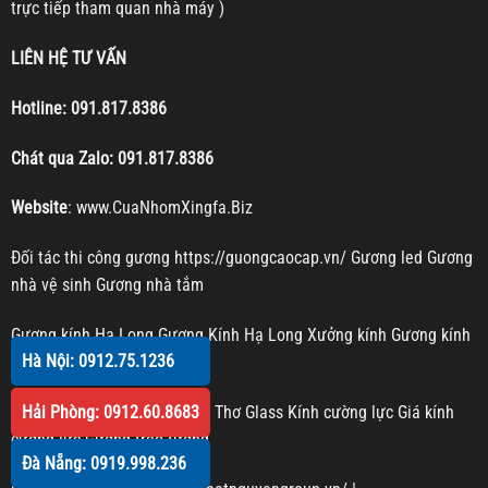
trực tiếp tham quan nhà máy )
LIÊN HỆ TƯ VẤN
Hotline:
091.817.8386
Chát qua Zalo:
091.817.8386
Website
:
www.CuaNhomXingfa.Biz
Đối tác thi công gương
https://guongcaocap.vn/
Gương led
Gương
nhà vệ sinh
Gương nhà tắm
Gương kính Hạ Long
Gương Kính Hạ Long
Xưởng kính
Gương kính
Hà Nội: 0912.75.1236
Gương trang trí
Kính cường lực Cần Thơ
Cần Thơ Glass
Kính cường lực
Giá kính
Hải Phòng: 0912.60.8683
cường lực
Gương treo tường
Đà Nẵng: 0919.998.236