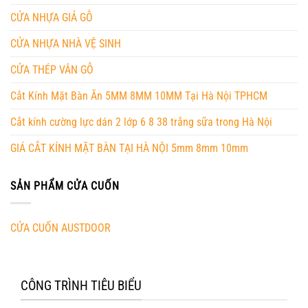
CỬA NHỰA GIẢ GỖ
CỬA NHỰA NHÀ VỆ SINH
CỬA THÉP VÂN GỖ
Cắt Kính Mặt Bàn Ăn 5MM 8MM 10MM Tại Hà Nội TPHCM
Cắt kính cường lực dán 2 lớp 6 8 38 trắng sữa trong Hà Nội
GIÁ CẮT KÍNH MẶT BÀN TẠI HÀ NỘI 5mm 8mm 10mm
SẢN PHẨM CỬA CUỐN
CỬA CUỐN AUSTDOOR
CÔNG TRÌNH TIÊU BIỂU