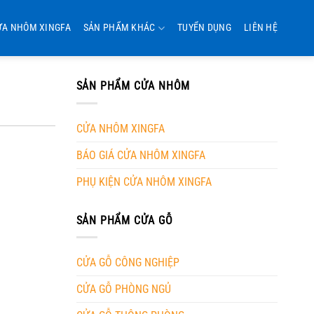
ỬA NHÔM XINGFA
SẢN PHẨM KHÁC
TUYỂN DỤNG
LIÊN HỆ
SẢN PHẨM CỬA NHÔM
CỬA NHÔM XINGFA
BÁO GIÁ CỬA NHÔM XINGFA
PHỤ KIỆN CỬA NHÔM XINGFA
SẢN PHẨM CỬA GỖ
CỬA GỖ CÔNG NGHIỆP
CỬA GỖ PHÒNG NGỦ