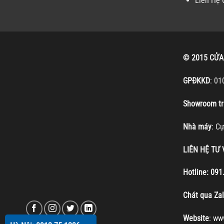
Liên Hệ 
© 2015 CỬA
GPĐKKD
: 01
Showroom tr
Nhà máy
: C
LIÊN HỆ TƯ
Hotline:
091
Chát qua Za
Website
:
ww