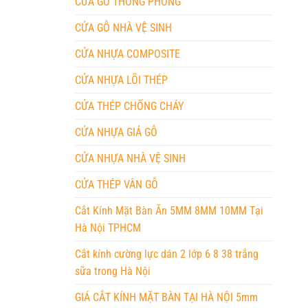
CỬA GỖ THÔNG PHÒNG
CỬA GỖ NHÀ VỆ SINH
CỬA NHỰA COMPOSITE
CỬA NHỰA LÕI THÉP
CỬA THÉP CHỐNG CHÁY
CỬA NHỰA GIẢ GỖ
CỬA NHỰA NHÀ VỆ SINH
CỬA THÉP VÂN GỖ
Cắt Kính Mặt Bàn Ăn 5MM 8MM 10MM Tại
Hà Nội TPHCM
Cắt kính cường lực dán 2 lớp 6 8 38 trắng
sữa trong Hà Nội
GIÁ CẮT KÍNH MẶT BÀN TẠI HÀ NỘI 5mm