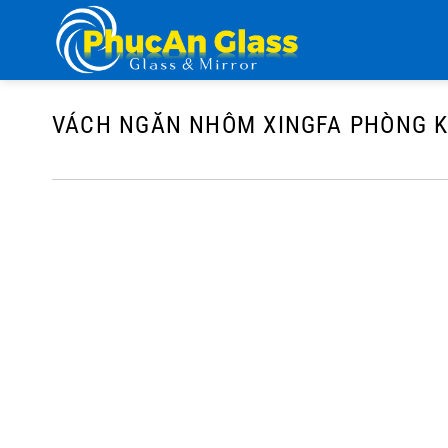
Chuyển
đến
nội
dung
VÁCH NGĂN NHÔM XINGFA PHÒNG 