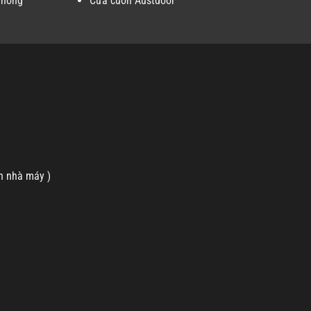
Phòng
Cửa cuốn Austdoor
n nhà máy )