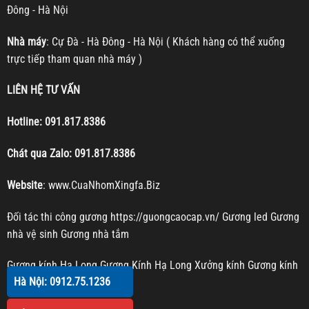
Đông - Hà Nội
Nhà máy
: Cự Đà - Hà Đông - Hà Nội ( Khách hàng có thể xuống
trực tiếp tham quan nhà máy )
LIÊN HỆ TƯ VẤN
Hotline:
091.817.8386
Chát qua Zalo:
091.817.8386
Website
:
www.CuaNhomXingfa.Biz
Đối tác thi công gương
https://guongcaocap.vn/
Gương led
Gương
nhà vệ sinh
Gương nhà tắm
Gương kính Hạ Long
Gương Kính Hạ Long
Xưởng kính
Gương kính
Hà Nội: 0912.75.1236
Gương trang trí