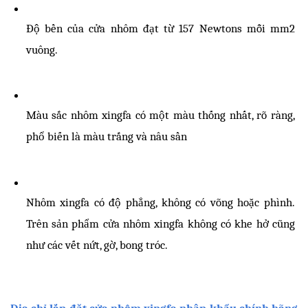
Độ bền của cửa nhôm đạt từ 
157 Newtons mỗi mm2 
vuông.
Màu sắc nhôm xingfa có một màu thống nhất, rõ ràng, 
phổ biến là màu trắng và nâu sần
Nhôm xingfa có độ phẳng, không có võng hoặc phình. 
Trên sản phẩm cửa nhôm xingfa không có khe hở cũng 
như các vết nứt, gờ, bong tróc.
Địa chỉ lắp đặt cửa nhôm xingfa nhập khẩu chính hãng 