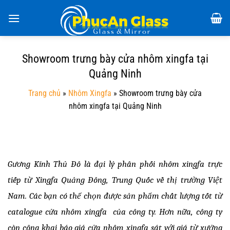
Chuyển
đến
nội
dung
Showroom trưng bày cửa nhôm xingfa tại
Quảng Ninh
Trang chủ
»
Nhôm Xingfa
»
Showroom trưng bày cửa
nhôm xingfa tại Quảng Ninh
Gương Kính Thủ Đô là đại lý phân phối nhôm xingfa trực 
tiếp từ Xingfa Quảng Đông, Trung Quốc về thị trường Việt 
Nam. Các bạn có thể chọn được sản phẩm chất lượng tốt từ 
catalogue cửa nhôm xingfa  của công ty. Hơn nữa, công ty 
còn công khai báo giá cửa nhôm xingfa sát với giá từ xưởng 