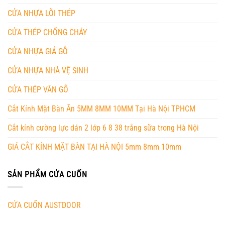
CỬA NHỰA LÕI THÉP
CỬA THÉP CHỐNG CHÁY
CỬA NHỰA GIẢ GỖ
CỬA NHỰA NHÀ VỆ SINH
CỬA THÉP VÂN GỖ
Cắt Kính Mặt Bàn Ăn 5MM 8MM 10MM Tại Hà Nội TPHCM
Cắt kính cường lực dán 2 lớp 6 8 38 trắng sữa trong Hà Nội
GIÁ CẮT KÍNH MẶT BÀN TẠI HÀ NỘI 5mm 8mm 10mm
SẢN PHẨM CỬA CUỐN
CỬA CUỐN AUSTDOOR