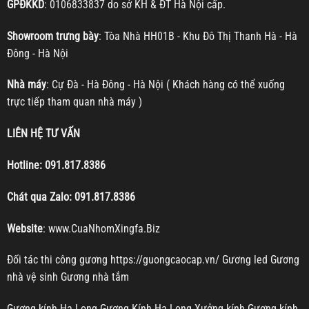
GPĐKKD
: 0106833837 do sở KH & ĐT Hà Nội cấp.
Showroom trưng bày
: Tòa Nhà HH01B - Khu Đô Thị Thanh Hà - Hà
Đông - Hà Nội
Nhà máy
: Cự Đà - Hà Đông - Hà Nội ( Khách hàng có thể xuống
trực tiếp tham quan nhà máy )
LIÊN HỆ TƯ VẤN
Hotline:
091.817.8386
Chát qua Zalo:
091.817.8386
Website
:
www.CuaNhomXingfa.Biz
Đối tác thi công gương
https://guongcaocap.vn/
Gương led
Gương
nhà vệ sinh
Gương nhà tắm
Gương kính Hạ Long
Gương Kính Hạ Long
Xưởng kính
Gương kính