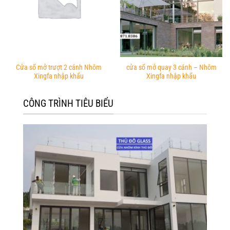
Cửa sổ mở trượt 2 cánh Nhôm
cửa sổ mở quay 3 cánh – Nhôm
Xingfa nhập khẩu
Xingfa nhập khẩu
CÔNG TRÌNH TIÊU BIỂU