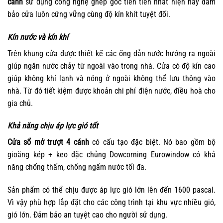
cánh
sử dụng công nghệ ghép góc tiên tiến nhất hiện nay đảm
bảo cửa luôn cứng vững cùng độ kín khít tuyệt đối.
Kín nước và kín khí
Trên khung cửa được thiết kế các ống dẫn nước hướng ra ngoài
giúp ngăn nước chảy từ ngoài vào trong nhà. Cửa có độ kín cao
giúp không khí lạnh và nóng ở ngoài không thể lưu thông vào
nhà. Từ đó tiết kiệm được khoản chi phí điện nước, điều hoà cho
gia chủ.
Khả năng chịu áp lực gió tốt
Cửa sổ mở trượt 4 cánh
có cấu tạo đặc biệt. Nó bao gồm bộ
gioăng kép + keo đặc chủng Dowcorning Eurowindow có khả
năng chống thấm, chống ngấm nước tối đa.
Sản phẩm có thể chịu được áp lực gió lớn lên đến 1600 pascal.
Vì vậy phù hợp lắp đặt cho các công trình tại khu vực nhiều gió,
gió lớn. Đảm bảo an tuyệt cao cho người sử dụng.