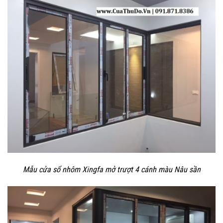
Mẫu cửa sổ nhôm Xingfa mở trượt 4 cánh màu Nâu sần