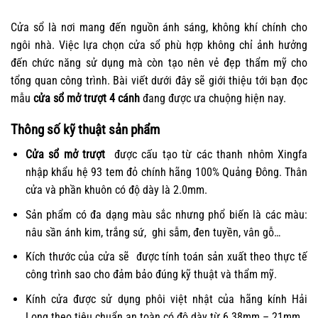
Cửa sổ là nơi mang đến nguồn ánh sáng, không khí chính cho
ngôi nhà. Việc lựa chọn cửa sổ phù hợp không chỉ ảnh hưởng
đến chức năng sử dụng mà còn tạo nên vẻ đẹp thẩm mỹ cho
tổng quan công trình. Bài viết dưới đây sẽ giới thiệu tới bạn đọc
mẫu
cửa sổ mở trượt 4 cánh
đang được ưa chuộng hiện nay.
Thông số kỹ thuật sản phẩm
Cửa sổ mở trượt
được cấu tạo từ các thanh nhôm Xingfa
nhập khẩu hệ 93 tem đỏ chính hãng 100% Quảng Đông. Thân
cửa và phần khuôn có độ dày là 2.0mm.
Sản phẩm có đa dạng màu sắc nhưng phổ biến là các màu:
nâu sần ánh kim, trắng sứ, ghi sẫm, đen tuyền, vân gỗ…
Kích thước của cửa sẽ được tính toán sản xuất theo thực tế
công trình sao cho đảm bảo đúng kỹ thuật và thẩm mỹ.
Kính cửa được sử dụng phôi việt nhật của hãng kính Hải
Long theo tiêu chuẩn an toàn có độ dày từ 6.38mm – 21mm.