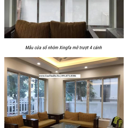
Mẫu cửa sổ nhôm Xingfa mở trượt 4 cánh