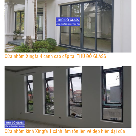
Cửa nhôm Xingfa 4 cánh cao cấp tại THỦ ĐÔ GLASS
Cửa nhôm kính Xingfa 1 cánh làm tôn lên vẻ đẹp hiện đại của