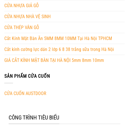
CỬA NHỰA GIẢ GỖ
CỬA NHỰA NHÀ VỆ SINH
CỬA THÉP VÂN GỖ
Cắt Kính Mặt Bàn Ăn 5MM 8MM 10MM Tại Hà Nội TPHCM
Cắt kính cường lực dán 2 lớp 6 8 38 trắng sữa trong Hà Nội
GIÁ CẮT KÍNH MẶT BÀN TẠI HÀ NỘI 5mm 8mm 10mm
SẢN PHẨM CỬA CUỐN
CỬA CUỐN AUSTDOOR
CÔNG TRÌNH TIÊU BIỂU