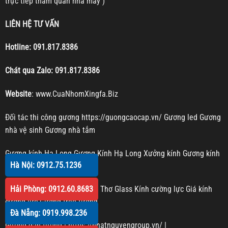
trực tiếp tham quan nhà máy )
LIÊN HỆ TƯ VẤN
Hotline:
091.817.8386
Chát qua Zalo:
091.817.8386
Website
:
www.CuaNhomXingfa.Biz
Đối tác thi công gương
https://guongcaocap.vn/
Gương led
Gương
nhà vệ sinh
Gương nhà tắm
Gương kính Hạ Long
Gương Kính Hạ Long
Xưởng kính
Gương kính
Hà Nội: 0912.75.1236
Gương trang trí
Hải Phòng: 0912.60.8683
Kính cường lực Cần Thơ
Cần Thơ Glass
Kính cường lực
Giá kính
cường lực
Gương treo tường
Đà Nẵng: 0919.998.236
Gương dán tường
|
https://nhatnguyengroup.vn/
|