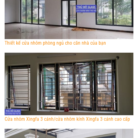
Thiết kế cửa nhôm phòng ngủ cho căn nhà của bạn
Cửa nhôm Xingfa 3 cánh/cửa nhôm kính Xingfa 3 cánh cao cấp