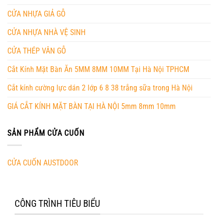
CỬA NHỰA GIẢ GỖ
CỬA NHỰA NHÀ VỆ SINH
CỬA THÉP VÂN GỖ
Cắt Kính Mặt Bàn Ăn 5MM 8MM 10MM Tại Hà Nội TPHCM
Cắt kính cường lực dán 2 lớp 6 8 38 trắng sữa trong Hà Nội
GIÁ CẮT KÍNH MẶT BÀN TẠI HÀ NỘI 5mm 8mm 10mm
SẢN PHẨM CỬA CUỐN
CỬA CUỐN AUSTDOOR
CÔNG TRÌNH TIÊU BIỂU