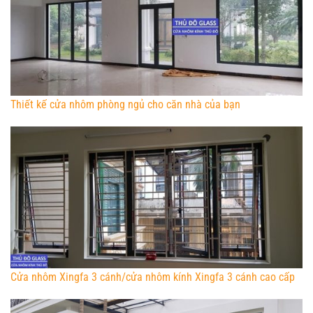
Thiết kế cửa nhôm phòng ngủ cho căn nhà của bạn
Cửa nhôm Xingfa 3 cánh/cửa nhôm kính Xingfa 3 cánh cao cấp