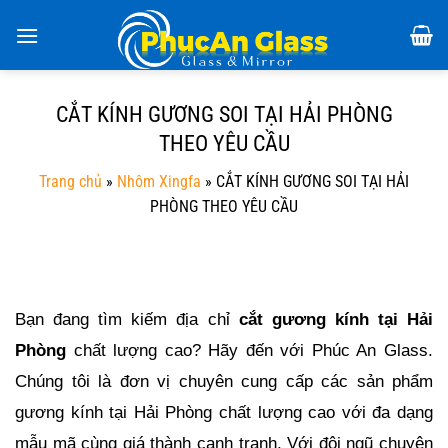
Chuyển
đến
nội
dung
CẮT KÍNH GƯƠNG SOI TẠI HẢI PHÒNG
THEO YÊU CẦU
Trang chủ
»
Nhôm Xingfa
»
CẮT KÍNH GƯƠNG SOI TẠI HẢI
PHÒNG THEO YÊU CẦU
Bạn đang tìm kiếm địa chỉ 
cắt gương kính
 tại Hải 
Phòng 
chất lượng cao? Hãy đến với Phúc An Glass
. 
Chúng tôi là đơn vị chuyên cung cấp các sản phẩm 
gương kính tại Hải Phòng chất lượng cao với đa dạng 
mẫu mã cùng giá thành cạnh tranh. Với đội ngũ chuyên 