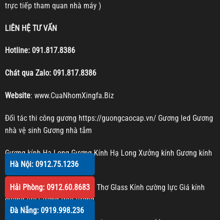
trực tiếp tham quan nhà máy )
LIÊN HỆ TƯ VẤN
Hotline:
091.817.8386
Chát qua Zalo:
091.817.8386
Website
:
www.CuaNhomXingfa.Biz
Đối tác thi công gương
https://guongcaocap.vn/
Gương led
Gương
nhà vệ sinh
Gương nhà tắm
Gương kính Hạ Long
Gương Kính Hạ Long
Xưởng kính
Gương kính
Hà Nội: 0912.75.1236
Gương trang trí
Hải Phòng: 0912.60.8683
Kính cường lực Cần Thơ
Cần Thơ Glass
Kính cường lực
Giá kính
cường lực
Gương treo tường
Đà Nẵng: 0919.998.236