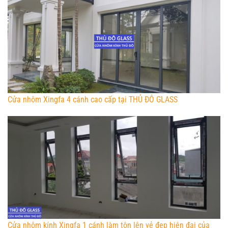
Cửa nhôm Xingfa 4 cánh cao cấp tại THỦ ĐÔ GLASS
Cửa nhôm kính Xingfa 1 cánh làm tôn lên vẻ đẹp hiện đại của