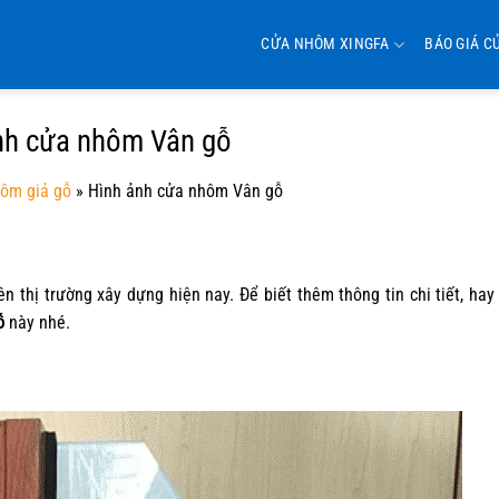
CỬA NHÔM XINGFA
BÁO GIÁ C
nh cửa nhôm Vân gỗ
ôm giả gỗ
»
Hình ảnh cửa nhôm Vân gỗ
 thị trường xây dựng hiện nay. Để biết thêm thông tin chi tiết, ha
ỗ
này nhé.