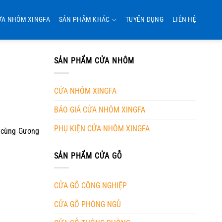
ỬA NHÔM XINGFA
SẢN PHẨM KHÁC
TUYỂN DỤNG
LIÊN HỆ
SẢN PHẨM CỬA NHÔM
CỬA NHÔM XINGFA
BÁO GIÁ CỬA NHÔM XINGFA
PHỤ KIỆN CỬA NHÔM XINGFA
y cùng
Gương
SẢN PHẨM CỬA GỖ
CỬA GỖ CÔNG NGHIỆP
CỬA GỖ PHÒNG NGỦ