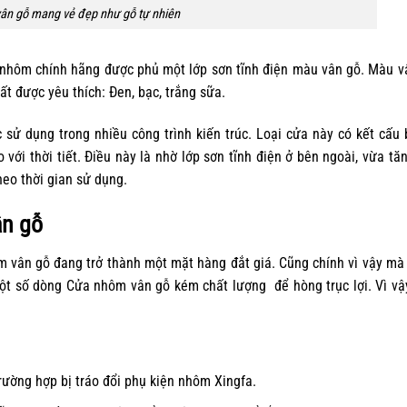
ân gỗ mang vẻ đẹp như gỗ tự nhiên
à nhôm chính hãng được phủ một lớp sơn tĩnh điện màu vân gỗ. Màu v
t được yêu thích: Đen, bạc, trắng sữa.
sử dụng trong nhiều công trình kiến trúc. Loại cửa này có kết cấu
ới thời tiết. Điều này là nhờ lớp sơn tĩnh điện ở bên ngoài, vừa tăn
heo thời gian sử dụng.
ân gỗ
 vân gỗ đang trở thành một mặt hàng đắt giá. Cũng chính vì vậy mà 
ột số dòng Cửa nhôm vân gỗ kém chất lượng để hòng trục lợi. Vì vậy
trường hợp bị tráo đổi
phụ kiện nhôm Xingfa
.