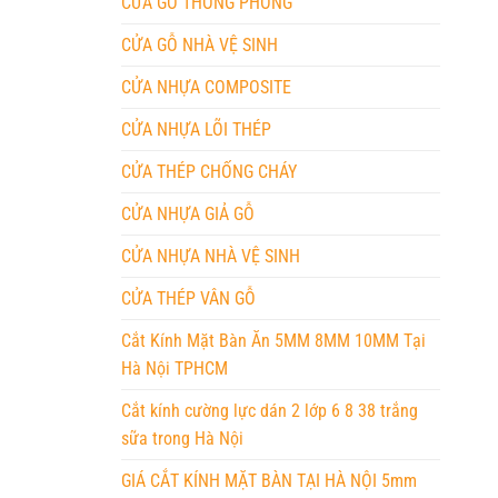
CỬA GỖ THÔNG PHÒNG
CỬA GỖ NHÀ VỆ SINH
CỬA NHỰA COMPOSITE
CỬA NHỰA LÕI THÉP
CỬA THÉP CHỐNG CHÁY
CỬA NHỰA GIẢ GỖ
CỬA NHỰA NHÀ VỆ SINH
CỬA THÉP VÂN GỖ
Cắt Kính Mặt Bàn Ăn 5MM 8MM 10MM Tại
Hà Nội TPHCM
Cắt kính cường lực dán 2 lớp 6 8 38 trắng
sữa trong Hà Nội
GIÁ CẮT KÍNH MẶT BÀN TẠI HÀ NỘI 5mm