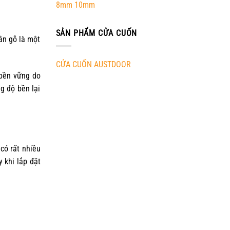
8mm 10mm
SẢN PHẨM CỬA CUỐN
ân gỗ là một
CỬA CUỐN AUSTDOOR
 bền vững do
g độ bền lại
có rất nhiều
 khi lắp đặt