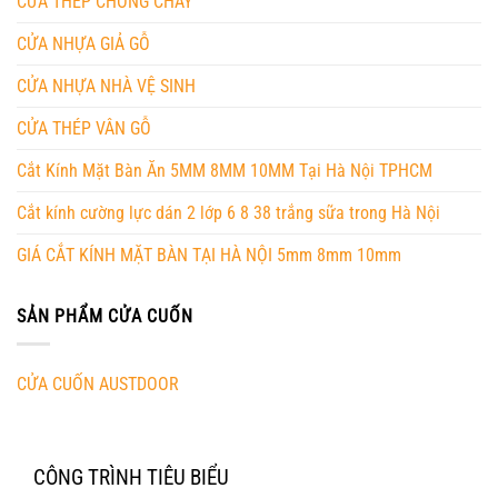
CỬA THÉP CHỐNG CHÁY
CỬA NHỰA GIẢ GỖ
CỬA NHỰA NHÀ VỆ SINH
CỬA THÉP VÂN GỖ
Cắt Kính Mặt Bàn Ăn 5MM 8MM 10MM Tại Hà Nội TPHCM
Cắt kính cường lực dán 2 lớp 6 8 38 trắng sữa trong Hà Nội
GIÁ CẮT KÍNH MẶT BÀN TẠI HÀ NỘI 5mm 8mm 10mm
SẢN PHẨM CỬA CUỐN
CỬA CUỐN AUSTDOOR
CÔNG TRÌNH TIÊU BIỂU