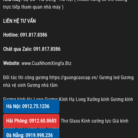
trực tiếp tham quan nhà máy )
LIÊN HỆ TƯ VẤN
Hotline:
091.817.8386
Chát qua Zalo:
091.817.8386
Website
:
www.CuaNhomXingfa.Biz
Đối tác thi công gương
https://guongcaocap.vn/
Gương led
Gương
nhà vệ sinh
Gương nhà tắm
Gương kính Hạ Long
Gương Kính Hạ Long
Xưởng kính
Gương kính
Hà Nội: 0912.75.1236
Gương trang trí
Hải Phòng: 0912.60.8683
Kính cường lực Cần Thơ
Cần Thơ Glass
Kính cường lực
Giá kính
cường lực
Gương treo tường
Đà Nẵng: 0919.998.236