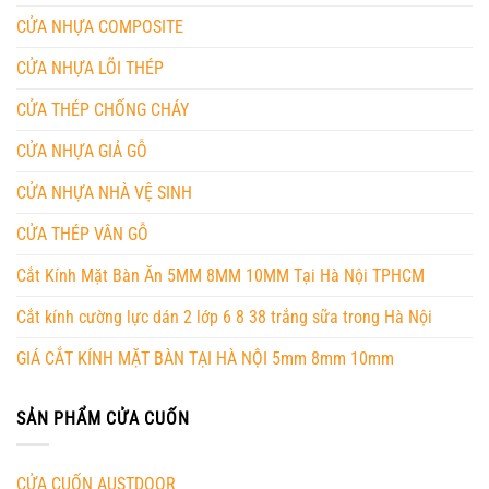
CỬA NHỰA COMPOSITE
CỬA NHỰA LÕI THÉP
CỬA THÉP CHỐNG CHÁY
CỬA NHỰA GIẢ GỖ
CỬA NHỰA NHÀ VỆ SINH
CỬA THÉP VÂN GỖ
Cắt Kính Mặt Bàn Ăn 5MM 8MM 10MM Tại Hà Nội TPHCM
Cắt kính cường lực dán 2 lớp 6 8 38 trắng sữa trong Hà Nội
GIÁ CẮT KÍNH MẶT BÀN TẠI HÀ NỘI 5mm 8mm 10mm
SẢN PHẨM CỬA CUỐN
CỬA CUỐN AUSTDOOR