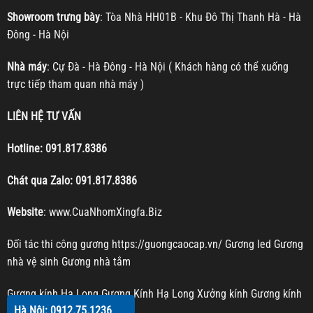
Showroom trưng bày
: Tòa Nhà HH01B - Khu Đô Thị Thanh Hà - Hà
Đông - Hà Nội
Nhà máy
: Cự Đà - Hà Đông - Hà Nội ( Khách hàng có thể xuống
trực tiếp tham quan nhà máy )
LIÊN HỆ TƯ VẤN
Hotline:
091.817.8386
Chát qua Zalo:
091.817.8386
Website
:
www.CuaNhomXingfa.Biz
Đối tác thi công gương
https://guongcaocap.vn/
Gương led
Gương
nhà vệ sinh
Gương nhà tắm
Gương kính Hạ Long
Gương Kính Hạ Long
Xưởng kính
Gương kính
Hà Nội: 0912.75.1236
Gương trang trí