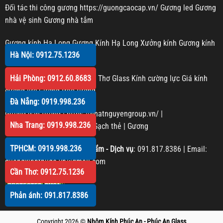
Đối tác thi công gương
https://guongcaocap.vn/
Gương led
Gương
nhà vệ sinh
Gương nhà tắm
Gương kính Hạ Long
Gương Kính Hạ Long
Xưởng kính
Gương kính
Hà Nội: 0912.75.1236
Gương trang trí
Kính cường lực Cần Thơ
Cần Thơ Glass
Kính cường lực
Giá kính
Hải Phòng: 0912.60.8683
cường lực
Gương treo tường
Đà Nẵng: 0919.998.236
Gương dán tường
|
https://nhatnguyengroup.vn/
|
Nha Trang: 0919.998.236
https://phucanglass.com/
|
Gạch thẻ
|
Gương
TPHCM: 0919.998.236
Phản hồi Chất lượng sản phẩm - Dịch vụ
:
091.817.8386
| Email:
guongkinhthudo.vn@gmail.com
Cần Thơ: 0912.75.1236
Phản ánh: 091.817.8386
Copyright 2026 ©
Nhôm Kính Phúc An - Phúc An Glass