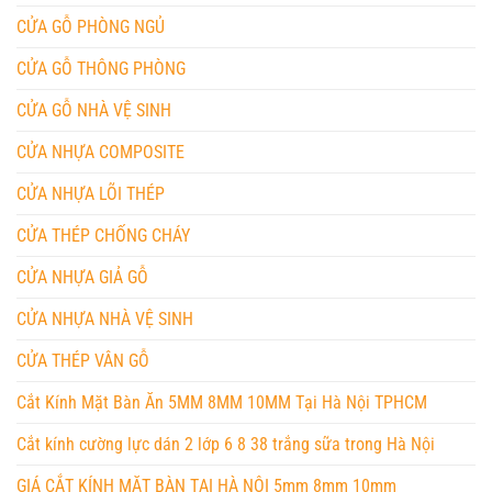
CỬA GỖ PHÒNG NGỦ
CỬA GỖ THÔNG PHÒNG
CỬA GỖ NHÀ VỆ SINH
CỬA NHỰA COMPOSITE
CỬA NHỰA LÕI THÉP
CỬA THÉP CHỐNG CHÁY
CỬA NHỰA GIẢ GỖ
CỬA NHỰA NHÀ VỆ SINH
CỬA THÉP VÂN GỖ
Cắt Kính Mặt Bàn Ăn 5MM 8MM 10MM Tại Hà Nội TPHCM
Cắt kính cường lực dán 2 lớp 6 8 38 trắng sữa trong Hà Nội
GIÁ CẮT KÍNH MẶT BÀN TẠI HÀ NỘI 5mm 8mm 10mm