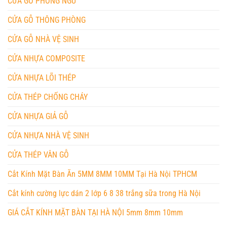
CỬA GỖ PHÒNG NGỦ
CỬA GỖ THÔNG PHÒNG
CỬA GỖ NHÀ VỆ SINH
CỬA NHỰA COMPOSITE
CỬA NHỰA LÕI THÉP
CỬA THÉP CHỐNG CHÁY
CỬA NHỰA GIẢ GỖ
CỬA NHỰA NHÀ VỆ SINH
CỬA THÉP VÂN GỖ
Cắt Kính Mặt Bàn Ăn 5MM 8MM 10MM Tại Hà Nội TPHCM
Cắt kính cường lực dán 2 lớp 6 8 38 trắng sữa trong Hà Nội
GIÁ CẮT KÍNH MẶT BÀN TẠI HÀ NỘI 5mm 8mm 10mm