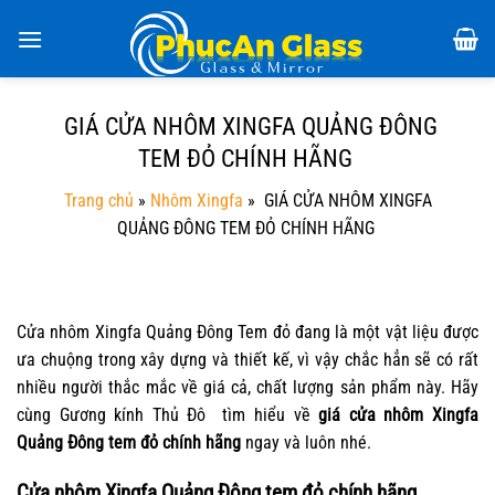
Chuyển
đến
nội
dung
GIÁ CỬA NHÔM XINGFA QUẢNG ĐÔNG
TEM ĐỎ CHÍNH HÃNG
Trang chủ
»
Nhôm Xingfa
»
GIÁ CỬA NHÔM XINGFA
QUẢNG ĐÔNG TEM ĐỎ CHÍNH HÃNG
Cửa nhôm Xingfa Quảng Đông Tem đỏ đang là một vật liệu được
ưa chuộng trong xây dựng và thiết kế, vì vậy chắc hẳn sẽ có rất
nhiều người thắc mắc về giá cả, chất lượng sản phẩm này. Hãy
cùng Gương kính Thủ Đô tìm hiểu về
giá cửa nhôm Xingfa
Quảng Đông tem đỏ chính hãng
ngay và luôn nhé.
Cửa nhôm Xingfa Quảng Đông tem đỏ chính hãng