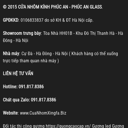
© 2015 CỬA NHÔM KÍNH PHÚC AN - PHÚC AN GLASS
.
GPĐKKD
: 0106833837 do sở KH & ĐT Hà Nội cấp.
Showroom trưng bày
: Tòa Nhà HH01B - Khu Đô Thị Thanh Hà - Hà
Đông - Hà Nội
Nhà máy
: Cự Đà - Hà Đông - Hà Nội ( Khách hàng có thể xuống
trực tiếp tham quan nhà máy )
LIÊN HỆ TƯ VẤN
Hotline:
091.817.8386
Chát qua Zalo:
091.817.8386
Website
:
www.CuaNhomXingfa.Biz
Đối tác thi công gương
https://guongcaocap.vn/
Gương led
Gương