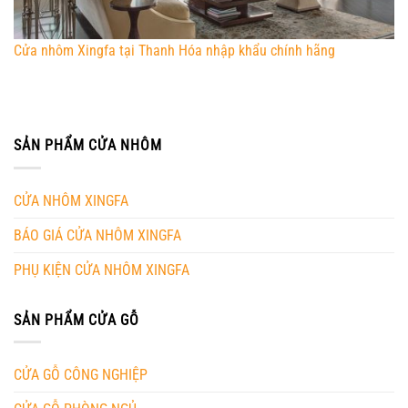
Cửa nhôm Xingfa tại Thanh Hóa nhập khẩu chính hãng
SẢN PHẨM CỬA NHÔM
CỬA NHÔM XINGFA
BÁO GIÁ CỬA NHÔM XINGFA
PHỤ KIỆN CỬA NHÔM XINGFA
SẢN PHẨM CỬA GỖ
CỬA GỖ CÔNG NGHIỆP