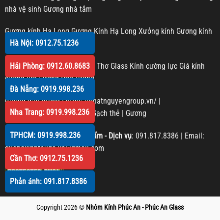
nhà vệ sinh
Gương nhà tắm
Gương kính Hạ Long
Gương Kính Hạ Long
Xưởng kính
Gương kính
Hà Nội: 0912.75.1236
Gương trang trí
Hải Phòng: 0912.60.8683
Kính cường lực Cần Thơ
Cần Thơ Glass
Kính cường lực
Giá kính
cường lực
Gương treo tường
Đà Nẵng: 0919.998.236
Gương dán tường
|
https://nhatnguyengroup.vn/
|
Nha Trang: 0919.998.236
https://phucanglass.com/
|
Gạch thẻ
|
Gương
TPHCM: 0919.998.236
Phản hồi Chất lượng sản phẩm - Dịch vụ
:
091.817.8386
| Email:
guongkinhthudo.vn@gmail.com
Cần Thơ: 0912.75.1236
Phản ánh: 091.817.8386
Copyright 2026 ©
Nhôm Kính Phúc An - Phúc An Glass