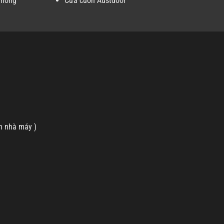
Phòng
Cửa cuốn Austdoor
n nhà máy )