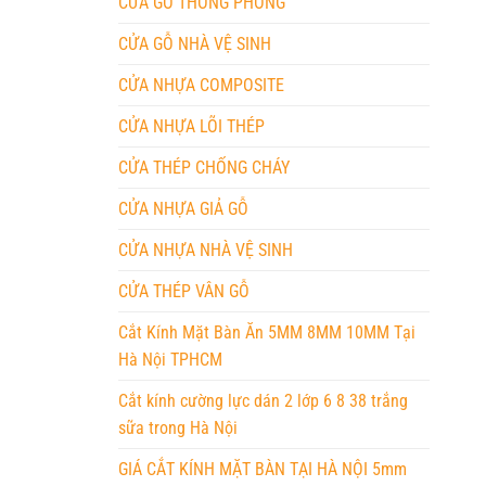
CỬA GỖ THÔNG PHÒNG
CỬA GỖ NHÀ VỆ SINH
CỬA NHỰA COMPOSITE
CỬA NHỰA LÕI THÉP
CỬA THÉP CHỐNG CHÁY
CỬA NHỰA GIẢ GỖ
CỬA NHỰA NHÀ VỆ SINH
CỬA THÉP VÂN GỖ
Cắt Kính Mặt Bàn Ăn 5MM 8MM 10MM Tại
Hà Nội TPHCM
Cắt kính cường lực dán 2 lớp 6 8 38 trắng
sữa trong Hà Nội
GIÁ CẮT KÍNH MẶT BÀN TẠI HÀ NỘI 5mm