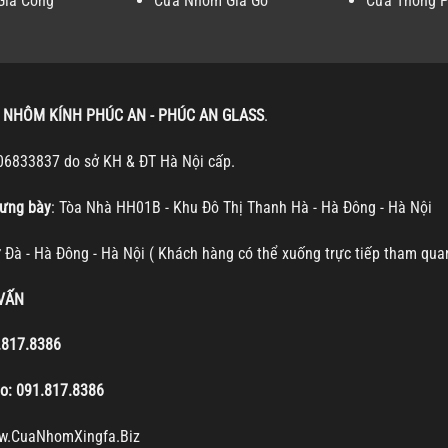
Gia Công
Cửa Nhôm Giả Gỗ
Cửa Thông 
 NHÔM KÍNH PHÚC AN - PHÚC AN GLASS
.
06833837 do sở KH & ĐT Hà Nội cấp.
ưng bày
: Tòa Nhà HH01B - Khu Đô Thị Thanh Hà - Hà Đông - Hà Nội
ự Đà - Hà Đông - Hà Nội ( Khách hàng có thể xuống trực tiếp tham qua
 VẤN
.817.8386
lo:
091.817.8386
w.CuaNhomXingfa.Biz