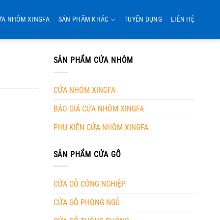
ỬA NHÔM XINGFA
SẢN PHẨM KHÁC
TUYỂN DỤNG
LIÊN HỆ
SẢN PHẨM CỬA NHÔM
CỬA NHÔM XINGFA
BÁO GIÁ CỬA NHÔM XINGFA
PHỤ KIỆN CỬA NHÔM XINGFA
SẢN PHẨM CỬA GỖ
CỬA GỖ CÔNG NGHIỆP
CỬA GỖ PHÒNG NGỦ