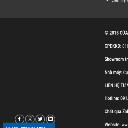
Liên Hệ 
© 2015 CỬA
GPĐKKD
: 01
Showroom tr
Nhà máy
: C
LIÊN HỆ TƯ
Hotline:
091
Chát qua Za
Website
:
ww