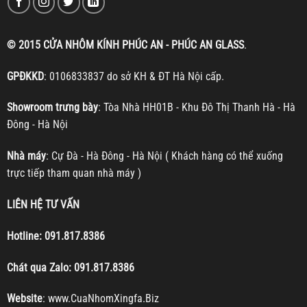
© 2015 CỬA NHÔM KÍNH PHÚC AN - PHÚC AN GLASS
.
GPĐKKD
: 0106833837 do sở KH & ĐT Hà Nội cấp.
Showroom trưng bày
: Tòa Nhà HH01B - Khu Đô Thị Thanh Hà - Hà
Đông - Hà Nội
Nhà máy
: Cự Đà - Hà Đông - Hà Nội ( Khách hàng có thể xuống
trực tiếp tham quan nhà máy )
LIÊN HỆ TƯ VẤN
Hotline:
091.817.8386
Chát qua Zalo:
091.817.8386
Website
:
www.CuaNhomXingfa.Biz