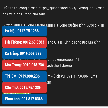
Đối tác thi công gương
https://guongcaocap.vn/
Gương led
Gương
nhà vệ sinh
Gương nhà tắm
Gương kính Hạ Long
Gương Kính Hạ Long
Xưởng kính
Gương kính
Hà Nội: 0912.75.1236
Gương trang trí
Kính cường lực Cần Thơ
Cần Thơ Glass
Kính cường lực
Giá kính
Hải Phòng: 0912.60.8683
cường lực
Gương treo tường
Đà Nẵng: 0919.998.236
Gương dán tường
|
https://nhatnguyengroup.vn/
|
Nha Trang: 0919.998.236
https://phucanglass.com/
|
Gạch thẻ
|
Gương
TPHCM: 0919.998.236
Phản hồi Chất lượng sản phẩm - Dịch vụ
:
091.817.8386
| Email:
guongkinhthudo.vn@gmail.com
Cần Thơ: 0912.75.1236
Phản ánh: 091.817.8386