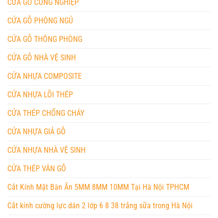
CỬA GỖ CÔNG NGHIỆP
CỬA GỖ PHÒNG NGỦ
CỬA GỖ THÔNG PHÒNG
CỬA GỖ NHÀ VỆ SINH
CỬA NHỰA COMPOSITE
CỬA NHỰA LÕI THÉP
CỬA THÉP CHỐNG CHÁY
CỬA NHỰA GIẢ GỖ
CỬA NHỰA NHÀ VỆ SINH
CỬA THÉP VÂN GỖ
Cắt Kính Mặt Bàn Ăn 5MM 8MM 10MM Tại Hà Nội TPHCM
Cắt kính cường lực dán 2 lớp 6 8 38 trắng sữa trong Hà Nội