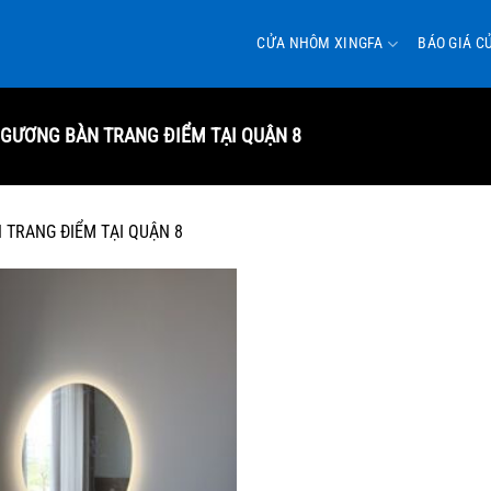
CỬA NHÔM XINGFA
BÁO GIÁ C
GƯƠNG BÀN TRANG ĐIỂM TẠI QUẬN 8
 TRANG ĐIỂM TẠI QUẬN 8