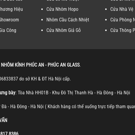
Thương Hiệu
Cửa Nhôm Hopo
Cửa Nhà Vệ 
 Showroom
Nhôm Cầu Cách Nhiệt
Cửa Phòng 
Gia Công
Cửa Nhôm Giả Gỗ
Cửa Thông 
 NHÔM KÍNH PHÚC AN - PHÚC AN GLASS
.
06833837 do sở KH & ĐT Hà Nội cấp.
ưng bày
: Tòa Nhà HH01B - Khu Đô Thị Thanh Hà - Hà Đông - Hà Nội
ự Đà - Hà Đông - Hà Nội ( Khách hàng có thể xuống trực tiếp tham qua
 VẤN
.817.8386