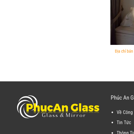
Địa chỉ bán
Phúc An G
Về Công 
Tin Tức
Thông Ti