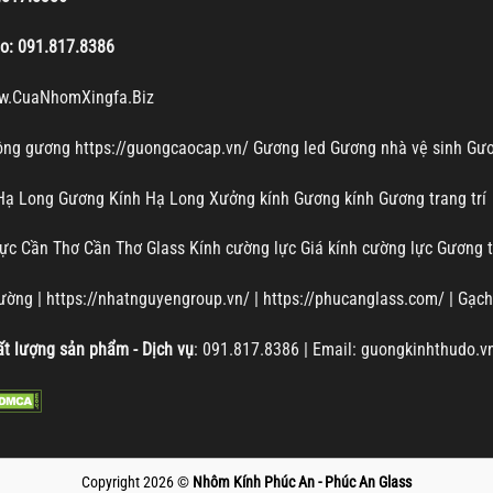
lo:
091.817.8386
w.CuaNhomXingfa.Biz
công gương
https://guongcaocap.vn/
Gương led
Gương nhà vệ sinh
Gươ
 Hạ Long
Gương Kính Hạ Long
Xưởng kính
Gương kính
Gương trang trí
lực Cần Thơ
Cần Thơ Glass
Kính cường lực
Giá kính cường lực
Gương t
tường
|
https://nhatnguyengroup.vn/
|
https://phucanglass.com/
|
Gạch
t lượng sản phẩm - Dịch vụ
:
091.817.8386
| Email: guongkinhthudo.
Copyright 2026 ©
Nhôm Kính Phúc An - Phúc An Glass