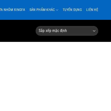
ỬA NHÔM XINGFA
SẢN PHẨM KHÁC
TUYỂN DỤNG
LIÊN HỆ