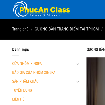
Chuyển
đến
nội
dung
Trang chủ
/
GƯƠNG BÀN TRANG ĐIỂM TẠI TPHCM
/
Danh mục
GƯƠNG BÀN
CỬA NHÔM XINGFA
BÁO GIÁ CỬA NHÔM XINGFA
SẢN PHẨM KHÁC
TUYỂN DỤNG
LIÊN HỆ