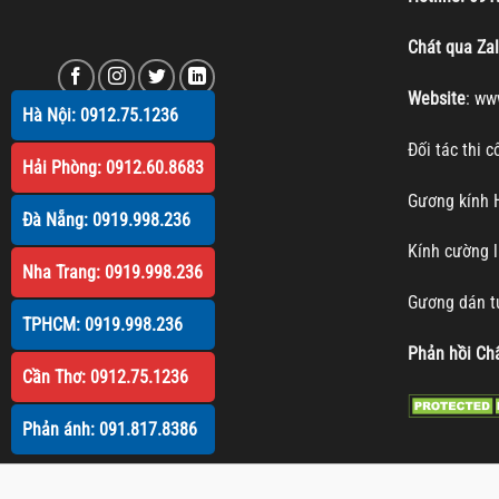
Chát qua Za
Website
:
ww
Hà Nội: 0912.75.1236
Đối tác thi 
Hải Phòng: 0912.60.8683
Gương kính
Đà Nẵng: 0919.998.236
Kính cường 
Nha Trang: 0919.998.236
Gương dán 
TPHCM: 0919.998.236
Phản hồi Chấ
Cần Thơ: 0912.75.1236
Phản ánh: 091.817.8386