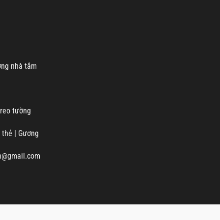
ng nhà tắm
reo tường
 thẻ
|
Gương
vn@gmail.com