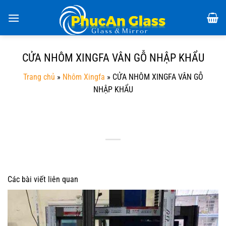
Chuyển
đến
nội
dung
CỬA NHÔM XINGFA VÂN GỖ NHẬP KHẨU
Trang chủ
»
Nhôm Xingfa
»
CỬA NHÔM XINGFA VÂN GỖ
NHẬP KHẨU
Các bài viết liên quan