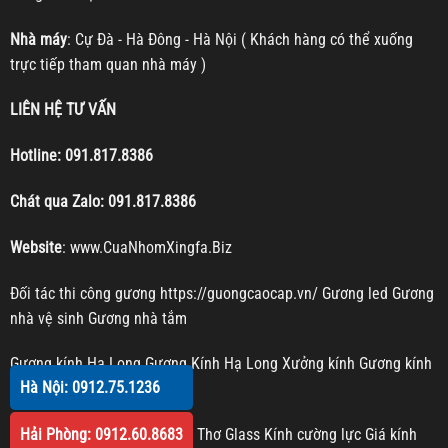
Nhà máy
: Cự Đà - Hà Đông - Hà Nội ( Khách hàng có thể xuống
trực tiếp tham quan nhà máy )
LIÊN HỆ TƯ VẤN
Hotline:
091.817.8386
Chát qua Zalo:
091.817.8386
Website
:
www.CuaNhomXingfa.Biz
Đối tác thi công gương
https://guongcaocap.vn/
Gương led
Gương
nhà vệ sinh
Gương nhà tắm
Gương kính Hạ Long
Gương Kính Hạ Long
Xưởng kính
Gương kính
Hà Nội: 0912.75.1236
Gương trang trí
Hải Phòng: 0912.60.8683
Kính cường lực Cần Thơ
Cần Thơ Glass
Kính cường lực
Giá kính