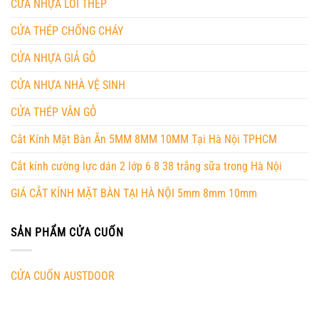
CỬA NHỰA LÕI THÉP
CỬA THÉP CHỐNG CHÁY
CỬA NHỰA GIẢ GỖ
CỬA NHỰA NHÀ VỆ SINH
CỬA THÉP VÂN GỖ
Cắt Kính Mặt Bàn Ăn 5MM 8MM 10MM Tại Hà Nội TPHCM
Cắt kính cường lực dán 2 lớp 6 8 38 trắng sữa trong Hà Nội
GIÁ CẮT KÍNH MẶT BÀN TẠI HÀ NỘI 5mm 8mm 10mm
SẢN PHẨM CỬA CUỐN
CỬA CUỐN AUSTDOOR