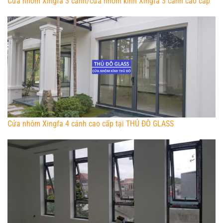
Cửa nhôm Xingfa 3 cánh/cửa nhôm kính Xingfa 3 cánh cao cấp
Cửa nhôm Xingfa 4 cánh cao cấp tại THỦ ĐÔ GLASS