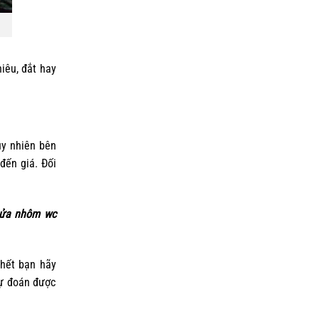
iêu, đắt hay
uy nhiên bên
đến giá. Đối
ửa nhôm wc
 hết bạn hãy
dự đoán được