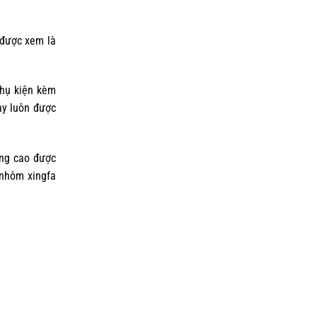
 được xem là
phụ kiện kèm
ày luôn được
ợng cao được
 nhôm xingfa