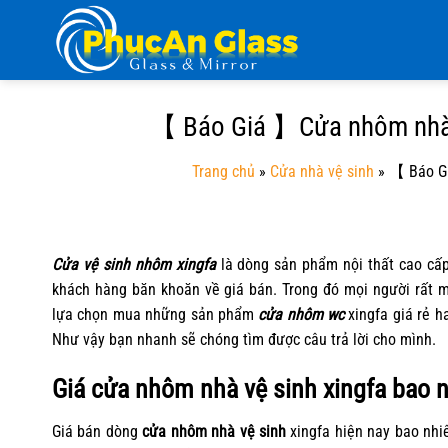
Chuyển
đến
nội
dung
【 Báo Giá 】Cửa nhôm nhà v
Trang chủ
»
Cửa nhà vệ sinh
»
【 Báo Gi
Cửa vệ sinh nhôm
xingfa
là dòng sản phẩm nội thất cao cấp
khách hàng băn khoăn về giá bán. Trong đó mọi người rất 
lựa chọn mua những sản phẩm
cửa nhôm wc
xingfa giá rẻ h
Như vậy bạn nhanh sẽ chóng tìm được câu trả lời cho mình.
Giá cửa nhôm nhà vệ sinh xingfa bao n
Giá bán dòng
cửa nhôm nhà vệ sinh
xingfa hiện nay bao nhi