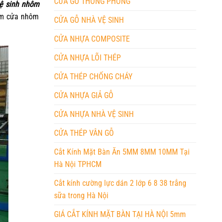
CỬA GỖ THÔNG PHÒNG
ệ sinh nhôm
hẩm cửa nhôm
CỬA GỖ NHÀ VỆ SINH
CỬA NHỰA COMPOSITE
CỬA NHỰA LÕI THÉP
CỬA THÉP CHỐNG CHÁY
CỬA NHỰA GIẢ GỖ
CỬA NHỰA NHÀ VỆ SINH
CỬA THÉP VÂN GỖ
Cắt Kính Mặt Bàn Ăn 5MM 8MM 10MM Tại
Hà Nội TPHCM
Cắt kính cường lực dán 2 lớp 6 8 38 trắng
sữa trong Hà Nội
GIÁ CẮT KÍNH MẶT BÀN TẠI HÀ NỘI 5mm