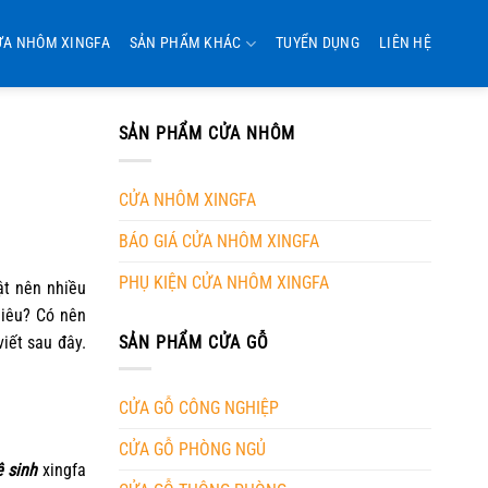
ỬA NHÔM XINGFA
SẢN PHẨM KHÁC
TUYỂN DỤNG
LIÊN HỆ
SẢN PHẨM CỬA NHÔM
CỬA NHÔM XINGFA
BÁO GIÁ CỬA NHÔM XINGFA
PHỤ KIỆN CỬA NHÔM XINGFA
ật nên nhiều
hiêu? Có nên
SẢN PHẨM CỬA GỖ
iết sau đây.
CỬA GỖ CÔNG NGHIỆP
CỬA GỖ PHÒNG NGỦ
 sinh
xingfa