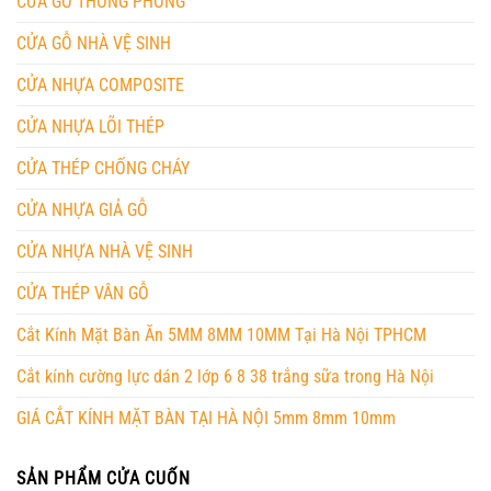
CỬA GỖ THÔNG PHÒNG
CỬA GỖ NHÀ VỆ SINH
CỬA NHỰA COMPOSITE
CỬA NHỰA LÕI THÉP
CỬA THÉP CHỐNG CHÁY
CỬA NHỰA GIẢ GỖ
CỬA NHỰA NHÀ VỆ SINH
CỬA THÉP VÂN GỖ
Cắt Kính Mặt Bàn Ăn 5MM 8MM 10MM Tại Hà Nội TPHCM
Cắt kính cường lực dán 2 lớp 6 8 38 trắng sữa trong Hà Nội
GIÁ CẮT KÍNH MẶT BÀN TẠI HÀ NỘI 5mm 8mm 10mm
SẢN PHẨM CỬA CUỐN