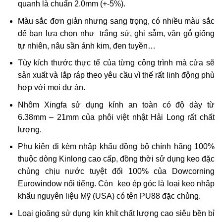
quanh là chuẩn 2.0mm (+-5%).
Màu sắc đơn giản nhưng sang trọng, có nhiều màu sắc
để bạn lựa chọn như trắng sứ, ghi sẫm, vân gỗ giống
tự nhiên, nâu sần ánh kim, đen tuyền…
Tùy kích thước thực tế của từng công trình mà cửa sẽ
sản xuất và lắp ráp theo yêu cầu vì thế rất linh động phù
hợp với mọi dự án.
Nhôm Xingfa sử dụng kính an toàn có độ dày từ
6.38mm – 21mm của phôi việt nhật Hải Long rất chất
lượng.
Phụ kiện đi kèm nhập khẩu đồng bộ chính hãng 100%
thuộc dòng Kinlong cao cấp, đồng thời sử dụng keo đặc
chủng chịu nước tuyệt đối 100% của Dowcorning
Eurowindow nổi tiếng. Còn keo ép góc là loại keo nhập
khẩu nguyên liệu Mỹ (USA) có tên PU88 đặc chủng.
Loại gioăng sử dụng kín khít chất lượng cao siêu bền bỉ