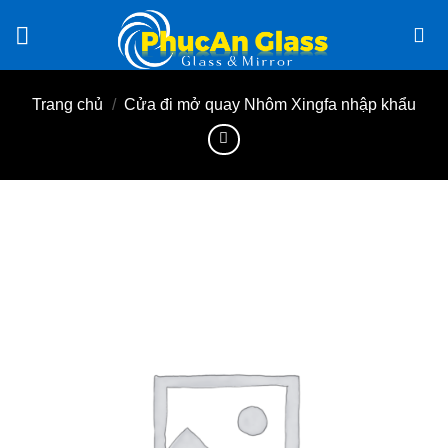
Chuyển
đến
nội
dung
Trang chủ
/
Cửa đi mở quay Nhôm Xingfa nhập khẩu