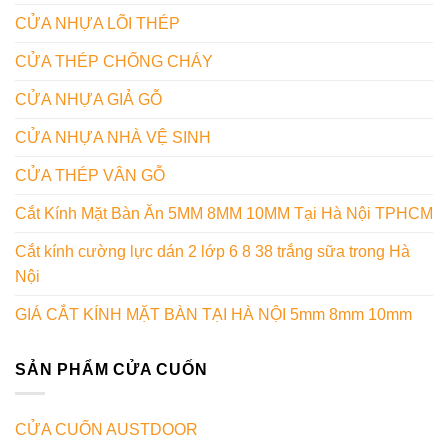
CỬA NHỰA LÕI THÉP
CỬA THÉP CHỐNG CHÁY
CỬA NHỰA GIẢ GỖ
CỬA NHỰA NHÀ VỆ SINH
CỬA THÉP VÂN GỖ
Cắt Kính Mặt Bàn Ăn 5MM 8MM 10MM Tại Hà Nội TPHCM
Cắt kính cường lực dán 2 lớp 6 8 38 trắng sữa trong Hà
Nội
GIÁ CẮT KÍNH MẶT BÀN TẠI HÀ NỘI 5mm 8mm 10mm
SẢN PHẨM CỬA CUỐN
CỬA CUỐN AUSTDOOR