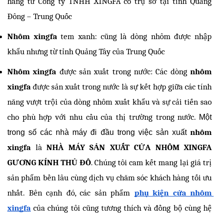
hãng từ Công ty TNHH XINGFA có trụ sở tại tỉnh Quảng 
Đông – Trung Quốc
Nhôm xingfa
 tem xanh: cũng là dòng nhôm được nhập 
khẩu nhưng từ tỉnh Quảng Tây của Trung Quốc
Nhôm xingfa
 được sản xuất trong nước: Các dòng
 nhôm 
xingfa 
được sản xuất trong nước là sự kết hợp giữa các tính 
năng vượt trội của dòng nhôm xuất khẩu và sự cải tiến sao 
cho phù hợp với nhu cầu của thị trường trong nước. 
Một
nhôm 
trong số các nhà máy đi đầu trong việc sản xuất
xingfa
 là 
NHÀ MÁY SẢN XUẤT CỬA NHÔM XINGFA 
GƯƠNG KÍNH THỦ ĐÔ
. Chúng tôi cam kết mang lại giá trị 
sản phẩm bền lâu cùng dịch vụ chăm sóc khách hàng tối ưu 
nhất. Bên cạnh đó, các sản phẩm 
phụ kiện cửa nhôm 
xingfa
của chúng tôi cũng tương thích và đồng bộ cùng hệ 