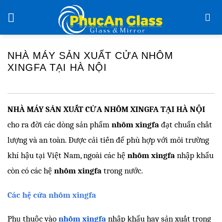
Chuyển
đến
nội
dung
NHÀ MÁY SẢN XUẤT CỬA NHÔM
XINGFA TẠI HÀ NỘI
NHÀ MÁY SẢN XUẤT CỬA NHÔM XINGFA TẠI HÀ NỘI
cho ra đời các dòng sản phẩm
 nhôm xingfa
 đạt chuẩn chất 
lượng và an toàn. Được cải tiến để phù hợp với môi trường 
khí hậu tại Việt Nam, ngoài các hệ 
nhôm xingfa 
nhập khẩu 
còn có các hệ 
nhôm xingfa
 trong nước. 
Các hệ cửa nhôm xingfa 
Phụ thuộc vào 
nhôm xingfa
nhập khẩu hay
sản xuất trong 