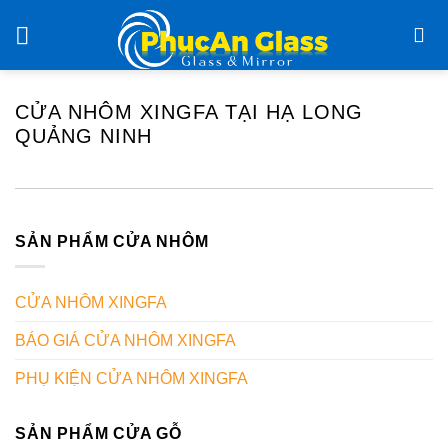
Chuyển
đến
nội
dung
CỬA NHÔM XINGFA TẠI HẠ LONG
QUẢNG NINH
SẢN PHẨM CỬA NHÔM
CỬA NHÔM XINGFA
BÁO GIÁ CỬA NHÔM XINGFA
PHỤ KIỆN CỬA NHÔM XINGFA
SẢN PHẨM CỬA GỖ