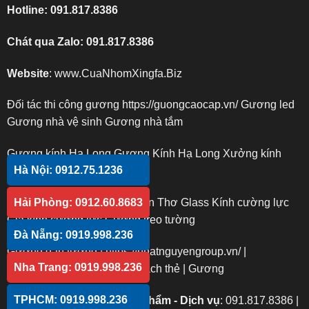
Hotline:
091.817.8386
Chát qua Zalo:
091.817.8386
Website
:
www.CuaNhomXingfa.Biz
Đối tác thi công gương
https://guongcaocap.vn/
Gương led
Gương nhà vệ sinh
Gương nhà tắm
Gương kính Hạ Long
Gương Kính Hạ Long
Xưởng kính
Hà Nội: 0912.75.1236
Gương kính
Gương trang trí
Kính cường lực Cần Thơ
Cần Thơ Glass
Kính cường lực
Hải Phòng: 0912.60.8683
Giá kính cường lực
Gương treo tường
Đà Nẵng: 0919.998.236
Gương dán tường
|
https://nhatnguyengroup.vn/
|
Nha Trang: 0919.998.236
https://phucanglass.com/
|
Gạch thẻ
|
Gương
TPHCM: 0919.998.236
Phản hồi Chất lượng sản phẩm - Dịch vụ
:
091.817.8386
|