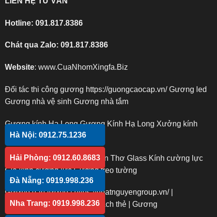
LIÊN HỆ TƯ VẤN
Hotline:
091.817.8386
Chát qua Zalo:
091.817.8386
Website
:
www.CuaNhomXingfa.Biz
Đối tác thi công gương
https://guongcaocap.vn/
Gương led
Gương nhà vệ sinh
Gương nhà tắm
Gương kính Hạ Long
Gương Kính Hạ Long
Xưởng kính
Hà Nội: 0912.75.1236
Gương kính
Gương trang trí
Hải Phòng: 0912.60.8683
Kính cường lực Cần Thơ
Cần Thơ Glass
Kính cường lực
Giá kính cường lực
Gương treo tường
Đà Nẵng: 0919.998.236
Gương dán tường
|
https://nhatnguyengroup.vn/
|
Nha Trang: 0919.998.236
https://phucanglass.com/
|
Gạch thẻ
|
Gương